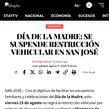
Aa
STAYTV
NACIONAL
ECONOMÍA
SUCESOS
IN
NACIONAL
DÍA DE LA MADRE: SE
SUSPENDE RESTRICCIÓN
VEHICULAR EN SAN JOSÉ
By
Diego Molina
12 meses ago
Last updated: agosto 11, 2025 9:09 am
2 Min Read
SAN JOSÉ.– Con el objetivo de facilitar los encuentros
familiares y celebraciones del
Día de la Madre
, este
viernes 15 de agosto
no regirá la restricción vehicular por
número de placa en la capital, confirmó el
Ministerio de