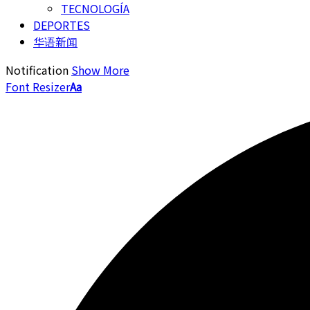
TECNOLOGÍA
DEPORTES
华语新闻
Notification
Show More
Font Resizer
Aa