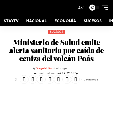
Aa
STAYTV
NACIONAL
ECONOMÍA
SUCESOS
I
SUCESOS
Ministerio de Salud emite
alerta sanitaria por caída de
ceniza del volcán Poás
By
Diego Molina
1 año ago
Last updated: marzo 27, 2025 5:17 pm
2 Min Read