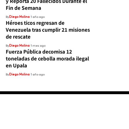
y Reporta 20 Fallecidos Durante el
Fin de Semana
By
Diego Molina
1 año ago
Héroes ticos regresan de
Venezuela tras cumplir 21 misiones
de rescate
By
Diego Molina
1 mes ago
Fuerza Pública decomisa 12
toneladas de cebolla morada ilegal
en Upala
By
Diego Molina
1 año ago