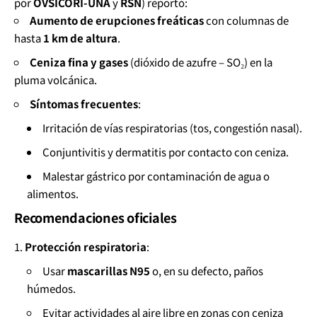
por
OVSICORI-UNA
y
RSN
) reportó:
Aumento de erupciones freáticas
con columnas de
hasta
1 km de altura
.
Ceniza fina y gases
(dióxido de azufre – SO₂) en la
pluma volcánica.
Síntomas frecuentes
:
Irritación de vías respiratorias (tos, congestión nasal).
Conjuntivitis y dermatitis por contacto con ceniza.
Malestar gástrico por contaminación de agua o
alimentos.
Recomendaciones oficiales
Protección respiratoria
:
Usar
mascarillas N95
o, en su defecto, paños
húmedos.
Evitar actividades al aire libre en zonas con ceniza