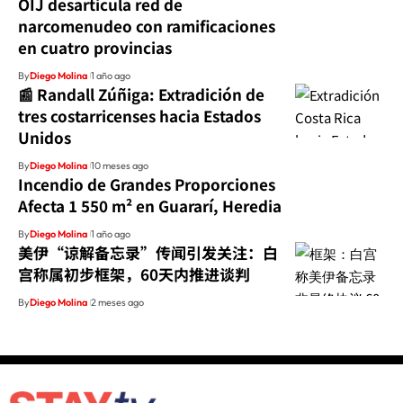
OIJ desarticula red de
narcomenudeo con ramificaciones
en cuatro provincias
By
Diego Molina
1 año ago
📰 Randall Zúñiga: Extradición de
tres costarricenses hacia Estados
Unidos
By
Diego Molina
10 meses ago
Incendio de Grandes Proporciones
Afecta 1 550 m² en Guararí, Heredia
By
Diego Molina
1 año ago
美伊“谅解备忘录”传闻引发关注：白
宫称属初步框架，60天内推进谈判
By
Diego Molina
2 meses ago