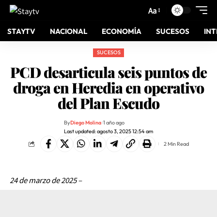
Aa
STAYTV
NACIONAL
ECONOMÍA
SUCESOS
IN
SUCESOS
PCD desarticula seis puntos de
droga en Heredia en operativo
del Plan Escudo
By
Diego Molina
1 año ago
Last updated: agosto 3, 2025 12:54 am
2 Min Read
24 de marzo de 2025 –